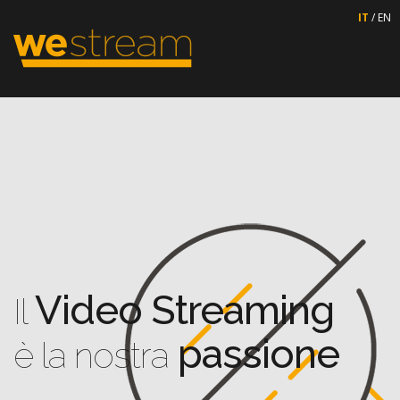
IT
/
EN
Video Streaming
Il
passione
è la nostra