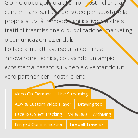
Giorno dopo giorno aiutiamo i nostri clienti a
concentrarsi sull'uso del video per spostare la
propria attività in modo significativo, sia che si
tratti di trasmissione o pubblicazione, marketing
o comunicazioni aziendali.
Lo facciamo attraverso una continua
innovazione tecnica, coltivando un ampio
ecosistema basato sui video e diventando un
vero partner per i nostri clienti.
Video On Demand
Live Streaming
ADV & Custom Video Player
Drawing tool
Face & Object Tracking
VR & 360
Archiving
Bridged Communication
Firewall Traversal