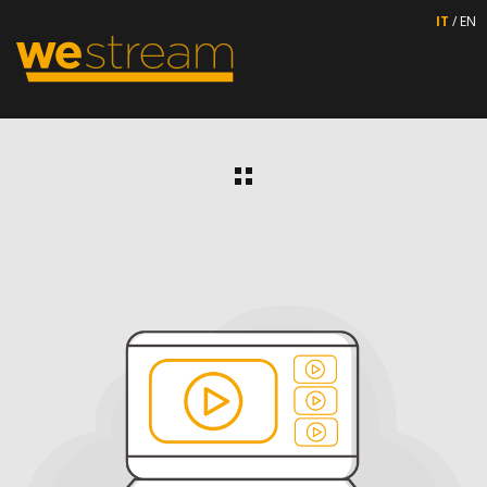
IT
/
EN